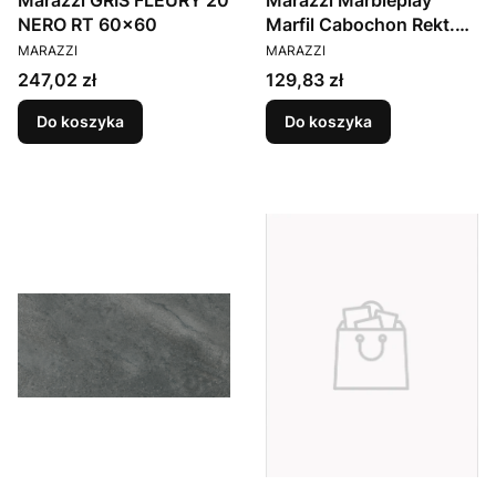
Marazzi GRIS FLEURY 20
Marazzi Marbleplay
NERO RT 60x60
Marfil Cabochon Rekt.
PRODUCENT
PRODUCENT
30x90
MARAZZI
MARAZZI
Cena
Cena
247,02 zł
129,83 zł
Do koszyka
Do koszyka