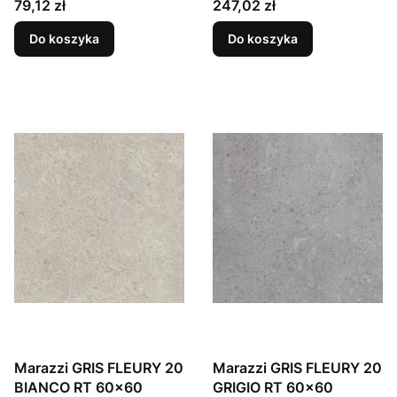
Cena
Cena
79,12 zł
247,02 zł
Do koszyka
Do koszyka
Marazzi GRIS FLEURY 20
Marazzi GRIS FLEURY 20
BIANCO RT 60x60
GRIGIO RT 60x60