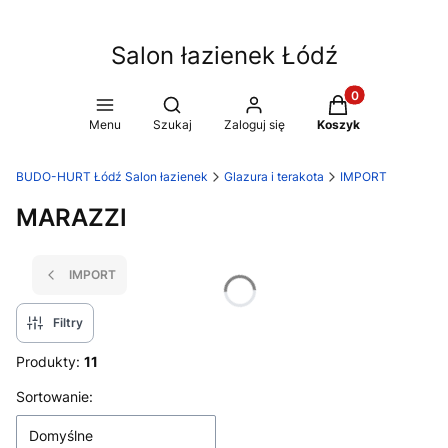
Salon łazienek Łódź
Produkty w koszy
Otwórz wyszukiwarkę
Menu
Szukaj
Zaloguj się
Koszyk
BUDO-HURT Łódź Salon łazienek
Glazura i terakota
IMPORT
MARAZZI
IMPORT
Filtry
Produkty:
11
Lista produktów
Sortowanie:
Domyślne