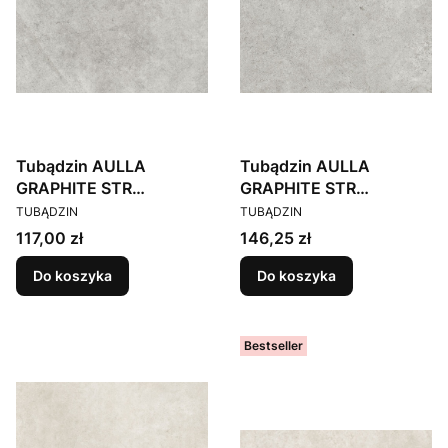
Tubądzin AULLA
Tubądzin AULLA
GRAPHITE STR
GRAPHITE STR
PRODUCENT
PRODUCENT
59,8X59,8
79,8X79,8
TUBĄDZIN
TUBĄDZIN
Cena
Cena
117,00 zł
146,25 zł
Do koszyka
Do koszyka
Bestseller