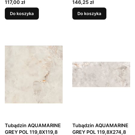
Cena
Cena
117,00 zł
146,25 zł
Do koszyka
Do koszyka
Tubądzin AQUAMARINE
Tubądzin AQUAMARINE
GREY POL 119,8X119,8
GREY POL 119,8X274,8