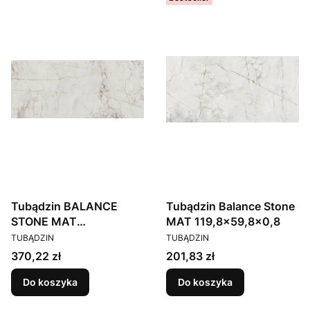
Tubądzin BALANCE
Tubądzin Balance Stone
STONE MAT
MAT 119,8x59,8x0,8
PRODUCENT
PRODUCENT
119,8X274,8
TUBĄDZIN
TUBĄDZIN
Cena
Cena
370,22 zł
201,83 zł
Do koszyka
Do koszyka