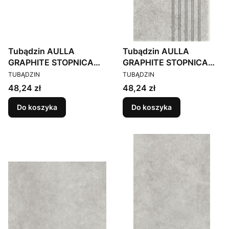
Tubądzin AULLA
Tubądzin AULLA
GRAPHITE STOPNICA
GRAPHITE STOPNICA
PRODUCENT
PRODUCENT
29,6X59,8
29,6X59,8
TUBĄDZIN
TUBĄDZIN
Cena
Cena
48,24 zł
48,24 zł
Do koszyka
Do koszyka