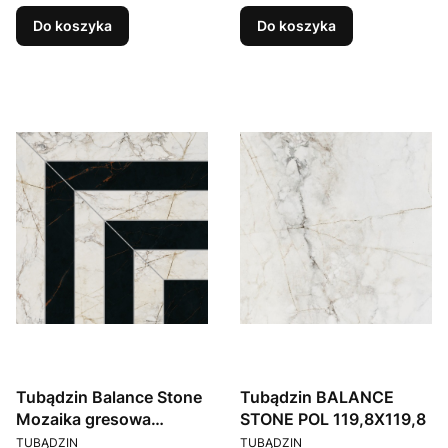
Do koszyka
Do koszyka
Tubądzin Balance Stone
Tubądzin BALANCE
Mozaika gresowa
STONE POL 119,8X119,8
PRODUCENT
PRODUCENT
29,8x29,8x0,6
TUBĄDZIN
TUBĄDZIN