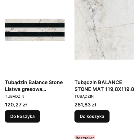
Tubądzin Balance Stone
Tubądzin BALANCE
Listwa gresowa
STONE MAT 119,8X119,8
PRODUCENT
PRODUCENT
22,8x59,8x0,6
TUBĄDZIN
TUBĄDZIN
Cena
Cena
120,27 zł
281,83 zł
Do koszyka
Do koszyka
Bestseller