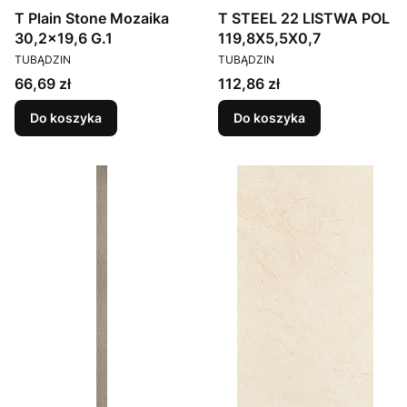
T Plain Stone Mozaika
T STEEL 22 LISTWA POL
30,2x19,6 G.1
119,8X5,5X0,7
PRODUCENT
PRODUCENT
TUBĄDZIN
TUBĄDZIN
Cena
Cena
66,69 zł
112,86 zł
Do koszyka
Do koszyka