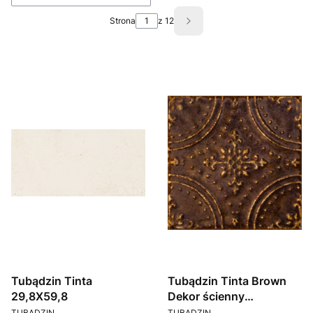
Strona
z 12
Następne produkty
Tubądzin Tinta
Tubądzin Tinta Brown
29,8X59,8
Dekor ścienny
PRODUCENT
PRODUCENT
14,8X14,8
TUBĄDZIN
TUBĄDZIN