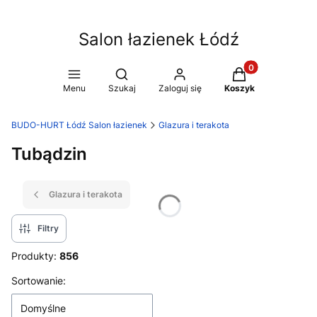
Salon łazienek Łódź
Produkty w koszy
Otwórz wyszukiwarkę
Menu
Szukaj
Zaloguj się
Koszyk
BUDO-HURT Łódź Salon łazienek
Glazura i terakota
Tubądzin
Glazura i terakota
Filtry
Produkty:
856
Lista produktów
Sortowanie:
Domyślne