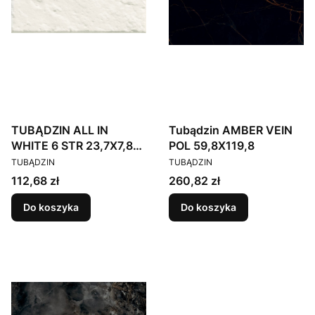
TUBĄDZIN ALL IN
Tubądzin AMBER VEIN
WHITE 6 STR 23,7X7,8
POL 59,8X119,8
PRODUCENT
PRODUCENT
Gat.1
TUBĄDZIN
TUBĄDZIN
Cena
Cena
112,68 zł
260,82 zł
Do koszyka
Do koszyka