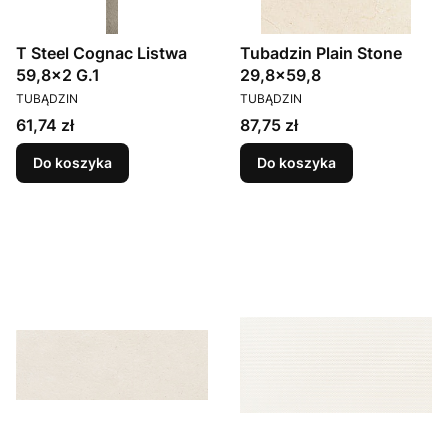
T Steel Cognac Listwa
Tubadzin Plain Stone
59,8x2 G.1
29,8x59,8
PRODUCENT
PRODUCENT
TUBĄDZIN
TUBĄDZIN
Cena
Cena
61,74 zł
87,75 zł
Do koszyka
Do koszyka