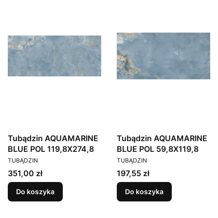
Tubądzin AQUAMARINE
Tubądzin AQUAMARINE
BLUE POL 119,8X274,8
BLUE POL 59,8X119,8
PRODUCENT
PRODUCENT
TUBĄDZIN
TUBĄDZIN
Cena
Cena
351,00 zł
197,55 zł
Do koszyka
Do koszyka