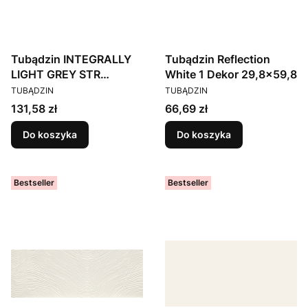
Tubądzin INTEGRALLY
Tubądzin Reflection
LIGHT GREY STR
White 1 Dekor 29,8x59,8
PRODUCENT
PRODUCENT
32,8X89,8
TUBĄDZIN
TUBĄDZIN
Cena
Cena
131,58 zł
66,69 zł
Do koszyka
Do koszyka
Bestseller
Bestseller