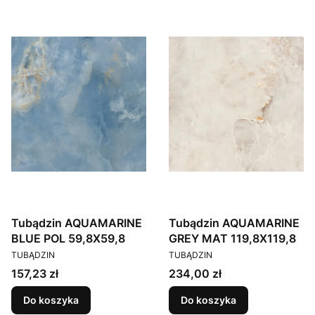
Tubądzin AQUAMARINE
Tubądzin AQUAMARINE
BLUE POL 59,8X59,8
GREY MAT 119,8X119,8
PRODUCENT
PRODUCENT
TUBĄDZIN
TUBĄDZIN
Cena
Cena
157,23 zł
234,00 zł
Do koszyka
Do koszyka