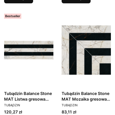
Bestseller
Tubądzin Balance Stone
Tubądzin Balance Stone
MAT Listwa gresowa
MAT Mozaika gresowa
PRODUCENT
PRODUCENT
22,8x59,8x0,6
29,8x29,8x0,6
TUBĄDZIN
TUBĄDZIN
Cena
Cena
120,27 zł
83,11 zł