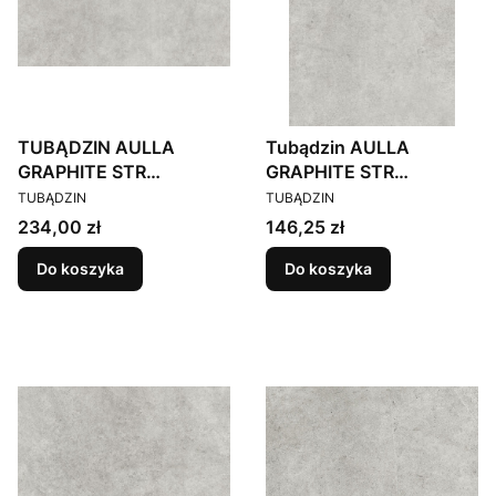
TUBĄDZIN AULLA
Tubądzin AULLA
GRAPHITE STR
GRAPHITE STR
PRODUCENT
PRODUCENT
119,8X119,8 Gat.1
59,8X119,8
TUBĄDZIN
TUBĄDZIN
Cena
Cena
234,00 zł
146,25 zł
Do koszyka
Do koszyka