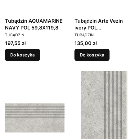
Tubądzin AQUAMARINE
Tubądzin Arte Vezin
NAVY POL 59,8X119,8
ivory POL
PRODUCENT
PRODUCENT
59,8x59,8x0,8
TUBĄDZIN
TUBĄDZIN
Cena
Cena
197,55 zł
135,00 zł
Do koszyka
Do koszyka