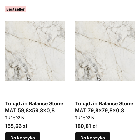
Bestseller
Tubądzin Balance Stone
Tubądzin Balance Stone
MAT 59,8x59,8x0,8
MAT 79,8x79,8x0,8
PRODUCENT
PRODUCENT
TUBĄDZIN
TUBĄDZIN
Cena
Cena
155,66 zł
180,81 zł
Do koszyka
Do koszyka