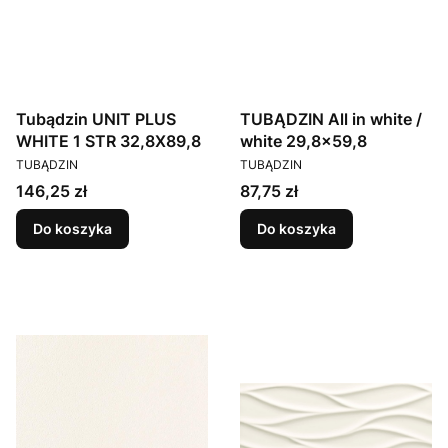
Tubądzin UNIT PLUS
TUBĄDZIN All in white /
WHITE 1 STR 32,8X89,8
white 29,8x59,8
PRODUCENT
PRODUCENT
TUBĄDZIN
TUBĄDZIN
Cena
Cena
146,25 zł
87,75 zł
Do koszyka
Do koszyka