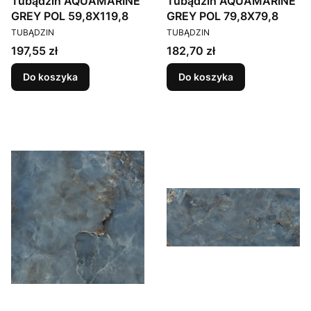
Tubądzin AQUAMARINE
Tubądzin AQUAMARINE
GREY POL 59,8X119,8
GREY POL 79,8X79,8
PRODUCENT
PRODUCENT
TUBĄDZIN
TUBĄDZIN
Cena
Cena
197,55 zł
182,70 zł
Do koszyka
Do koszyka