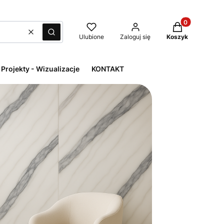
Produkty w kos
Wyczyść
Szukaj
Ulubione
Zaloguj się
Koszyk
Projekty - Wizualizacje
KONTAKT