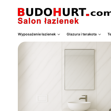
Wyposażenie łazienek
Glazura i terakota
T