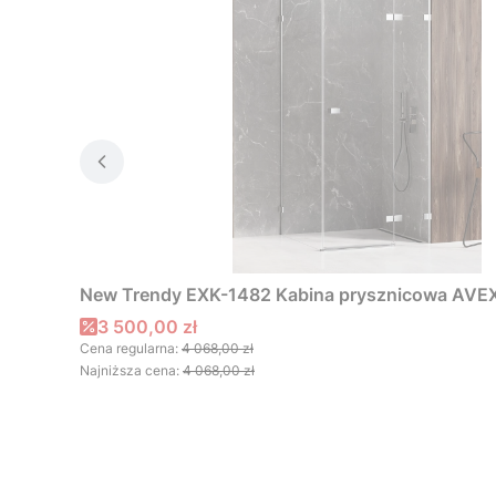
New Trendy EXK-1482 Kabina prysznicowa AVEXA
Cena promocyjna
3 500,00 zł
Cena regularna:
4 068,00 zł
Najniższa cena:
4 068,00 zł