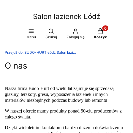
Salon łazienek Łódź
Produkty w koszy
Otwórz wyszukiwarkę
Menu
Szukaj
Zaloguj się
Koszyk
Przejdź do:
BUDO-HURT Łódź Salon łazienek
O nas
Nasza firma Budo-Hurt od wielu lat zajmuje się sprzedażą
glazury, terakoty, gresu, wyposażenia łazienek i innych
materiałów niezbędnych podczas budowy lub remontu .
W naszej ofercie mamy produkty ponad 50-ciu producentów z
całego świata.
Dzięki wieloletnim kontaktom i bardzo dużemu doświadczeniu