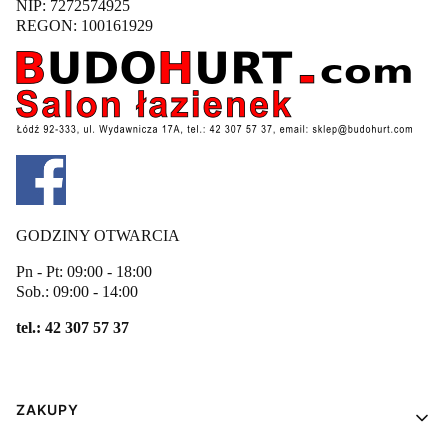
NIP: 7272574925
REGON: 100161929
GODZINY OTWARCIA
Pn - Pt: 09:00 - 18:00
Sob.: 09:00 - 14:00
tel.: 42 307 57 37
Linki w stopce
ZAKUPY