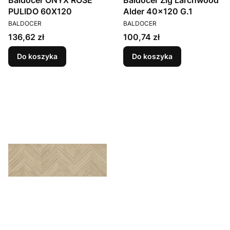
Baldocer ONYX ROSE
Baldocer Zig Larchwood
PULIDO 60X120
Alder 40x120 G.1
PRODUCENT
PRODUCENT
BALDOCER
BALDOCER
Cena
Cena
136,62 zł
100,74 zł
Do koszyka
Do koszyka