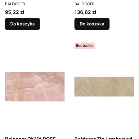
PRODUCENT
PRODUCENT
BALDOCER
BALDOCER
Cena
Cena
95,22 zł
136,62 zł
Do koszyka
Do koszyka
Bestseller