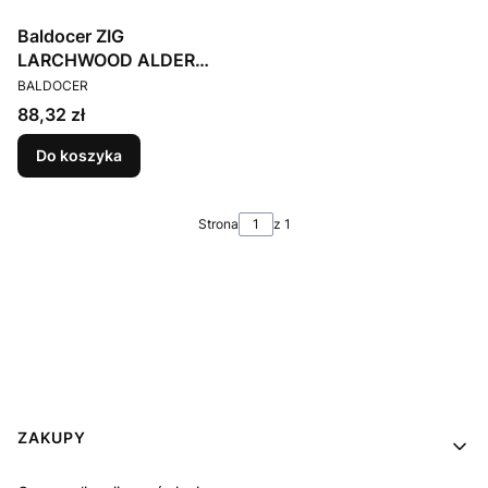
Baldocer ZIG
LARCHWOOD ALDER
PRODUCENT
MATT 30X90
BALDOCER
Cena
88,32 zł
Do koszyka
Strona
z 1
Linki w stopce
ZAKUPY