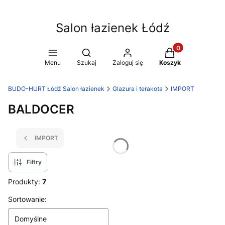
Salon łazienek Łódź
Produkty w koszy
Otwórz wyszukiwarkę
Menu
Szukaj
Zaloguj się
Koszyk
BUDO-HURT Łódź Salon łazienek
Glazura i terakota
IMPORT
BALDOCER
IMPORT
Filtry
Produkty:
7
Lista produktów
Sortowanie:
Domyślne