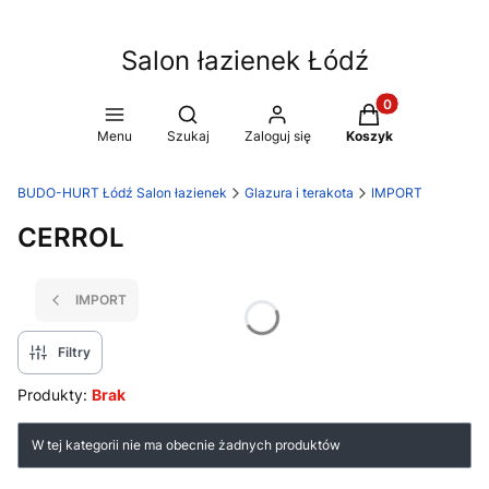
Salon łazienek Łódź
Produkty w koszy
Otwórz wyszukiwarkę
Menu
Szukaj
Zaloguj się
Koszyk
BUDO-HURT Łódź Salon łazienek
Glazura i terakota
IMPORT
CERROL
IMPORT
Filtry
Produkty:
Brak
Lista produktów
W tej kategorii nie ma obecnie żadnych produktów