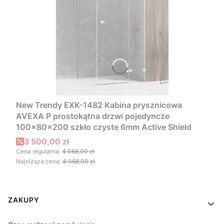
New Trendy EXK-1482 Kabina prysznicowa
AVEXA P prostokątna drzwi pojedyncze
100x80x200 szkło czyste 6mm Active Shield
Cena promocyjna
3 500,00 zł
Cena regularna:
4 068,00 zł
Najniższa cena:
4 068,00 zł
Linki w stopce
ZAKUPY