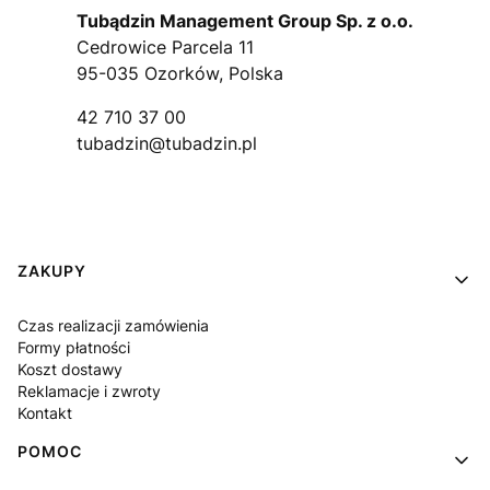
Tubądzin Management Group Sp. z o.o.
Cedrowice Parcela 11
95-035 Ozorków, Polska
42 710 37 00
tubadzin@tubadzin.pl
Linki w stopce
ZAKUPY
Czas realizacji zamówienia
Formy płatności
Koszt dostawy
Reklamacje i zwroty
Kontakt
POMOC