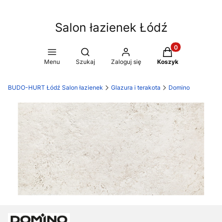
Salon łazienek Łódź
Produkty w koszy
Otwórz wyszukiwarkę
Menu
Szukaj
Zaloguj się
Koszyk
BUDO-HURT Łódź Salon łazienek
Glazura i terakota
Domino