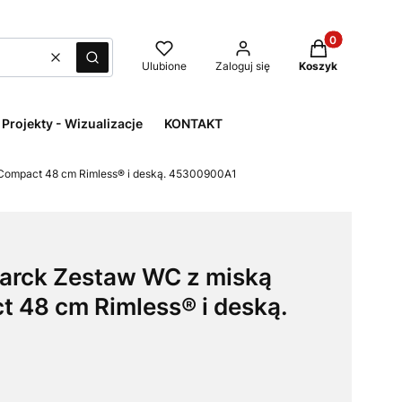
Produkty w kos
Wyczyść
Szukaj
Ulubione
Zaloguj się
Koszyk
Projekty - Wizualizacje
KONTAKT
 Compact 48 cm Rimless® i deską. 45300900A1
tarck Zestaw WC z miską
 48 cm Rimless® i deską.