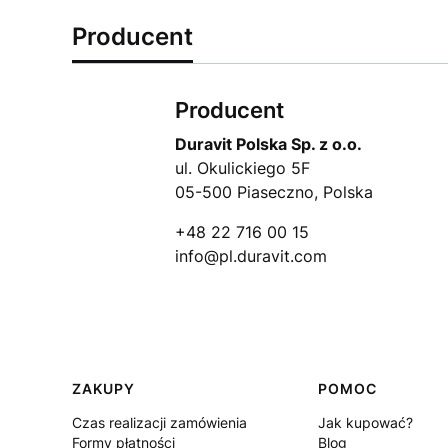
Producent
Producent
Duravit Polska Sp. z o.o.
ul. Okulickiego 5F
05-500 Piaseczno, Polska
+48 22 716 00 15
info@pl.duravit.com
Linki w stopce
ZAKUPY
POMOC
Czas realizacji zamówienia
Jak kupować?
Formy płatności
Blog