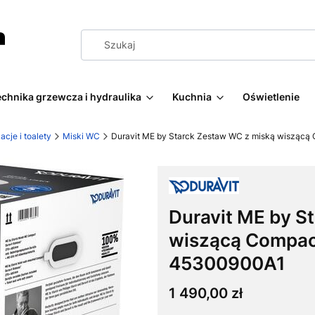
echnika grzewcza i hydraulika
Kuchnia
Oświetlenie
acje i toalety
Miski WC
Duravit ME by Starck Zestaw WC z miską wiszącą
Duravit ME by S
wiszącą Compact
45300900A1
Cena
1 490,00 zł