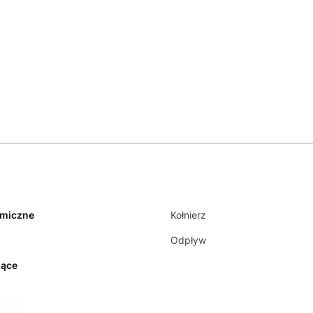
amiczne
Kołnierz
Odpływ
zące