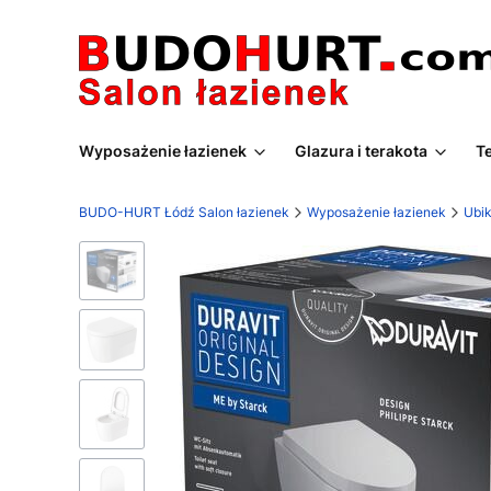
Wyposażenie łazienek
Glazura i terakota
T
BUDO-HURT Łódź Salon łazienek
Wyposażenie łazienek
Ubik