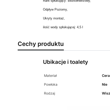
Rant spłukujący: Bezkołnierzowy,
Odpływ Poziomy,
Ukryty montaż,
ilość wody spłukującej: 4,5 l
Cechy produktu
Ubikacje i toalety
Materiał
Cer
Powłoka
Nie
Rodzaj
Wis