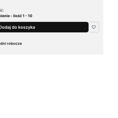
ść:
enie - ilość 1 - 10
Dodaj do koszyka
 dni robocze