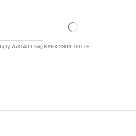
EXCELLENT Be Spot Parawan Wannowy Gięty 75X140 Lewy KAEX.2309.750.LE