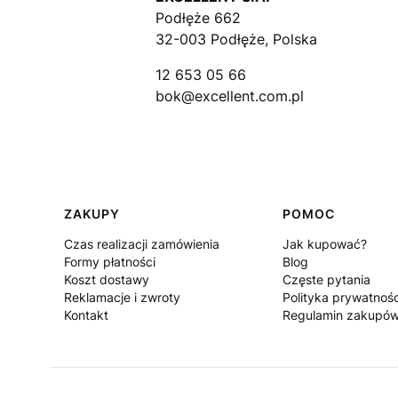
Podłęże 662
32-003 Podłęże, Polska
12 653 05 66
bok@excellent.com.pl
Linki w stopce
ZAKUPY
POMOC
Czas realizacji zamówienia
Jak kupować?
Formy płatności
Blog
Koszt dostawy
Częste pytania
Reklamacje i zwroty
Polityka prywatnośc
Kontakt
Regulamin zakupó