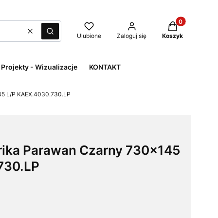
Produkty w kos
Wyczyść
Szukaj
Ulubione
Zaloguj się
Koszyk
Projekty - Wizualizacje
KONTAKT
45 L/P KAEX.4030.730.LP
ika Parawan Czarny 730x145
730.LP