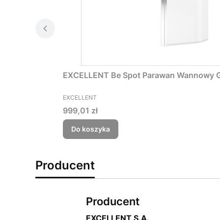
PRODUCENT
EXCELLENT
Cena
999,01 zł
Do koszyka
Producent
Producent
EXCELLENT S.A.