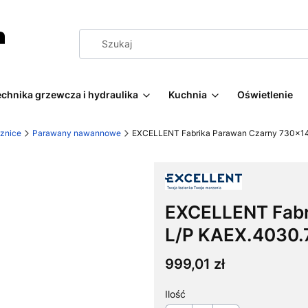
echnika grzewcza i hydraulika
Kuchnia
Oświetlenie
znice
Parawany nawannowe
EXCELLENT Fabrika Parawan Czarny 730x1
EXCELLENT Fabr
L/P KAEX.4030.
Cena
999,01 zł
Ilość