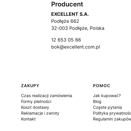
Producent
EXCELLENT S.A.
Podłęże 662
32-003 Podłęże, Polska
12 653 05 66
bok@excellent.com.pl
Linki w stopce
ZAKUPY
POMOC
Czas realizacji zamówienia
Jak kupować?
Formy płatności
Blog
Koszt dostawy
Częste pytania
Reklamacje i zwroty
Polityka prywatnośc
Kontakt
Regulamin zakupó