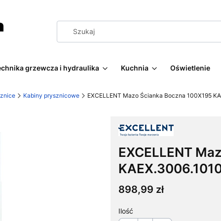
echnika grzewcza i hydraulika
Kuchnia
Oświetlenie
znice
Kabiny prysznicowe
EXCELLENT Mazo Ścianka Boczna 100X195 KA
EXCELLENT Mazo
KAEX.3006.1010
Cena
898,99 zł
Ilość