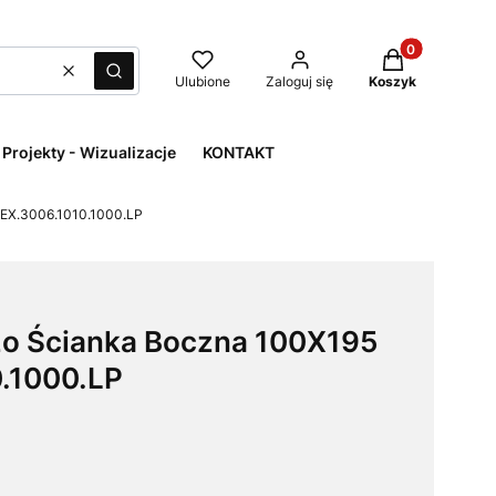
Produkty w kos
Wyczyść
Szukaj
Ulubione
Zaloguj się
Koszyk
Projekty - Wizualizacje
KONTAKT
EX.3006.1010.1000.LP
 Ścianka Boczna 100X195
.1000.LP