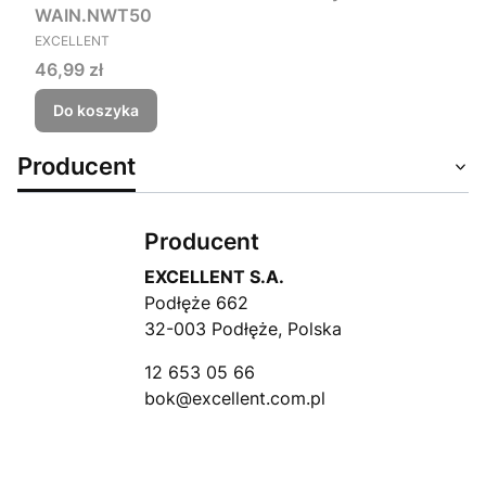
WAIN.NWT50
PRODUCENT
EXCELLENT
Cena
46,99 zł
Do koszyka
Producent
Producent
EXCELLENT S.A.
Podłęże 662
32-003 Podłęże, Polska
12 653 05 66
bok@excellent.com.pl