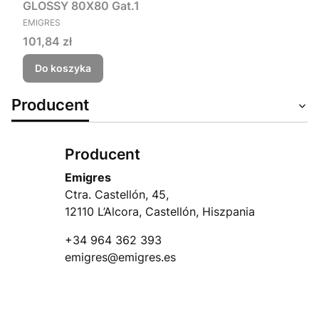
GLOSSY 80X80 Gat.1
PRODUCENT
EMIGRES
Cena
101,84 zł
Do koszyka
Producent
Producent
Emigres
Ctra. Castellón, 45,
12110 L’Alcora, Castellón, Hiszpania
+34 964 362 393
emigres@emigres.es