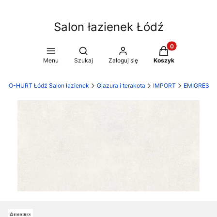
Salon łazienek Łódź
Produkty w koszy
Otwórz wyszukiwarkę
Menu
Szukaj
Zaloguj się
Koszyk
UDO-HURT Łódź Salon łazienek
Glazura i terakota
IMPORT
EMIGRES