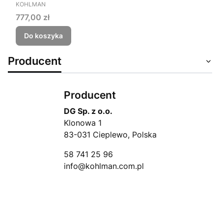
PRODUCENT
KOHLMAN
Cena
777,00 zł
Do koszyka
Producent
Producent
DG Sp. z o.o.
Klonowa 1
83-031 Cieplewo, Polska
58 741 25 96
info@kohlman.com.pl