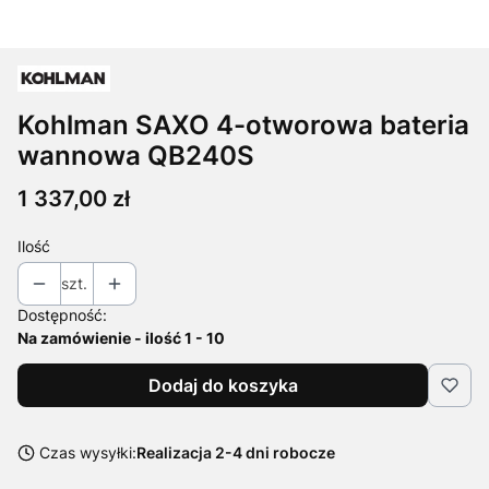
Kohlman SAXO 4-otworowa bateria
wannowa QB240S
Cena
1 337,00 zł
Ilość
szt.
Dostępność:
Na zamówienie - ilość 1 - 10
Dodaj do koszyka
Czas wysyłki:
Realizacja 2-4 dni robocze