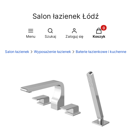
Salon łazienek Łódź
Produkty w koszy
Otwórz wyszukiwarkę
Menu
Szukaj
Zaloguj się
Koszyk
ź Salon łazienek
Wyposażenie łazienek
Baterie łazienkowe i kuchenne