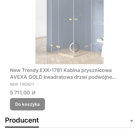
New Trendy EXK-1781 Kabina prysznicowa
AVEXA GOLD kwadratowa drzwi podwójne
PRODUCENT
90x90x200 szkło czyste 6mm Active Shield
NEW TRENDY
Cena
5 711,00 zł
Do koszyka
Producent