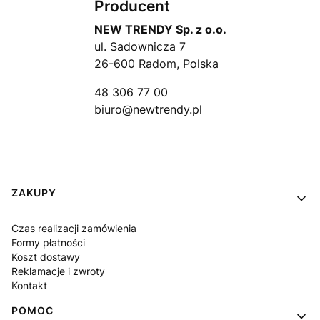
Producent
NEW TRENDY Sp. z o.o.
ul. Sadownicza 7
26-600 Radom, Polska
48 306 77 00
biuro@newtrendy.pl
Linki w stopce
ZAKUPY
Czas realizacji zamówienia
Formy płatności
Koszt dostawy
Reklamacje i zwroty
Kontakt
POMOC