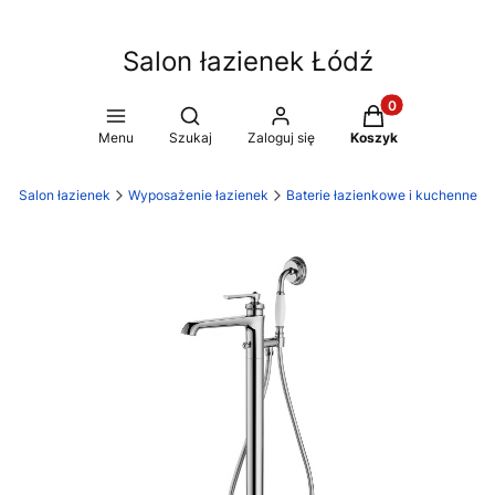
Salon łazienek Łódź
Produkty w koszy
Otwórz wyszukiwarkę
Menu
Szukaj
Zaloguj się
Koszyk
ź Salon łazienek
Wyposażenie łazienek
Baterie łazienkowe i kuchenne