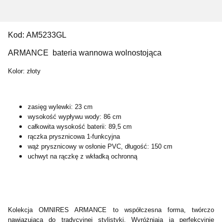
Kod:
AM5233GL
ARMANCE bateria wannowa wolnostojąca
Kolor: złoty
zasięg wylewki: 23 cm
wysokość wypływu wody: 86 cm
całkowita wysokość baterii: 89,5 cm
rączka prysznicowa 1-funkcyjna
wąż prysznicowy w osłonie PVC, długość: 150 cm
uchwyt na rączkę z wkładką ochronną
Kolekcja OMNIRES ARMANCE to współczesna forma, twórczo
nawiązująca do tradycyjnej stylistyki. Wyróżniają ją perfekcyjnie