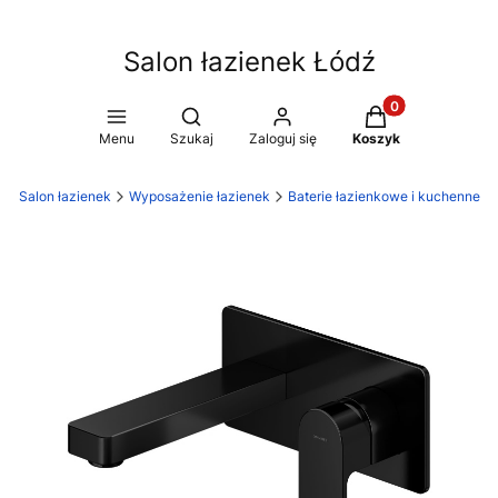
Salon łazienek Łódź
Produkty w koszy
Otwórz wyszukiwarkę
Menu
Szukaj
Zaloguj się
Koszyk
ź Salon łazienek
Wyposażenie łazienek
Baterie łazienkowe i kuchenne