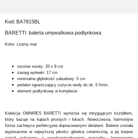
Kod:
BA7815BL
BARETTI bateria umywalkowa podtynkowa
Kolor: czarny mat
rozmiar rozety: 20 x 9 cm
zasięg wylewki: 17 cm
minimalna głębokość zabudowy: 5 cm
perlator ograniczający zużycie wody do ok. 6 l/min.
element podtynkowy w komplecie
Kolekcja OMNIRES BARETTI wyróżnia się intrygującym kształtem,
który bazuje na kątach prostych i łukach. Nowoczesna, harmonijna
forma zachwyca perfekcyjnie dopracowanymi detalami. Bateria została
wyposażona w najwyższej jakości głowicę ceramiczną, a jej korpus
został wykonany z wysokogatunkowego mosiądzu. Innowacyjne