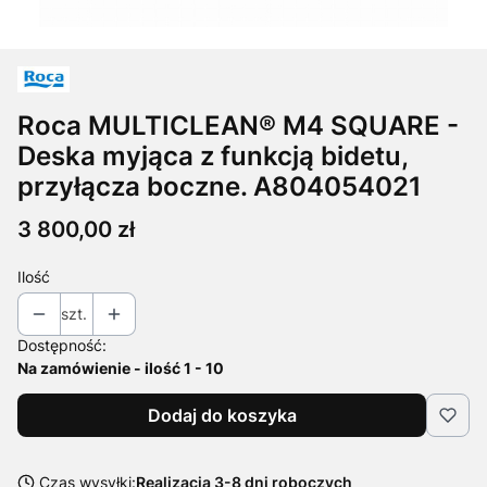
Roca MULTICLEAN® M4 SQUARE -
Deska myjąca z funkcją bidetu,
przyłącza boczne. A804054021
Cena
3 800,00 zł
Ilość
szt.
Dostępność:
Na zamówienie - ilość 1 - 10
Dodaj do koszyka
Czas wysyłki:
Realizacja 3-8 dni roboczych