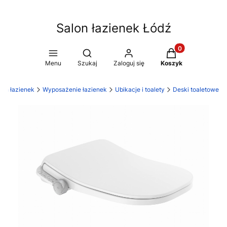
Salon łazienek Łódź
Produkty w koszy
Otwórz wyszukiwarkę
Menu
Szukaj
Zaloguj się
Koszyk
on łazienek
Wyposażenie łazienek
Ubikacje i toalety
Deski toaletowe