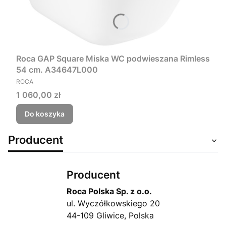
Roca GAP Square Miska WC podwieszana Rimless
54 cm. A34647L000
PRODUCENT
ROCA
Cena
1 060,00 zł
Do koszyka
Producent
Producent
Roca Polska Sp. z o.o.
ul. Wyczółkowskiego 20
44-109 Gliwice, Polska