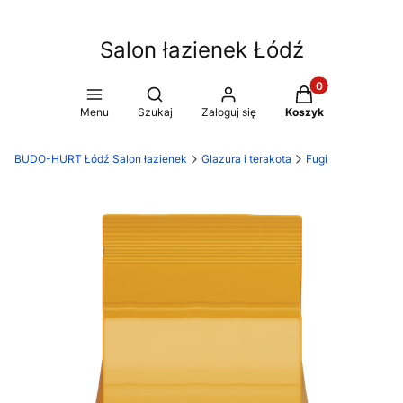
Salon łazienek Łódź
Produkty w koszy
Otwórz wyszukiwarkę
Menu
Szukaj
Zaloguj się
Koszyk
BUDO-HURT Łódź Salon łazienek
Glazura i terakota
Fugi