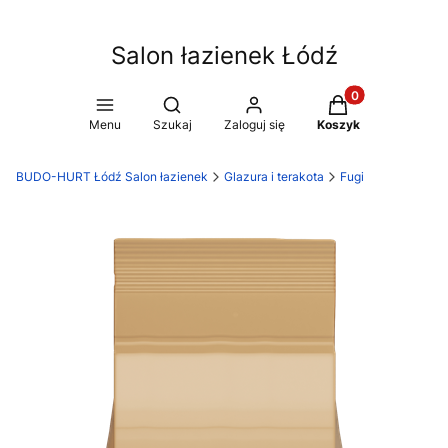
Salon łazienek Łódź
Produkty w koszy
Otwórz wyszukiwarkę
Menu
Szukaj
Zaloguj się
Koszyk
BUDO-HURT Łódź Salon łazienek
Glazura i terakota
Fugi