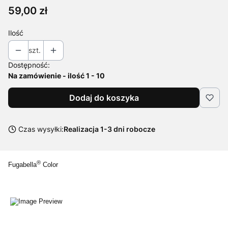
Cena
59,00 zł
Ilość
szt.
Dostępność:
Na zamówienie - ilość 1 - 10
Dodaj do koszyka
Czas wysyłki:
Realizacja 1-3 dni robocze
®
Fugabella
Color