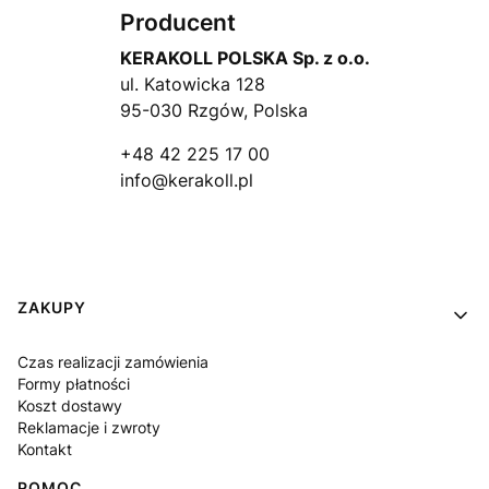
Producent
KERAKOLL POLSKA Sp. z o.o.
ul. Katowicka 128
95-030 Rzgów, Polska
+48 42 225 17 00
info@kerakoll.pl
Linki w stopce
ZAKUPY
Czas realizacji zamówienia
Formy płatności
Koszt dostawy
Reklamacje i zwroty
Kontakt
POMOC