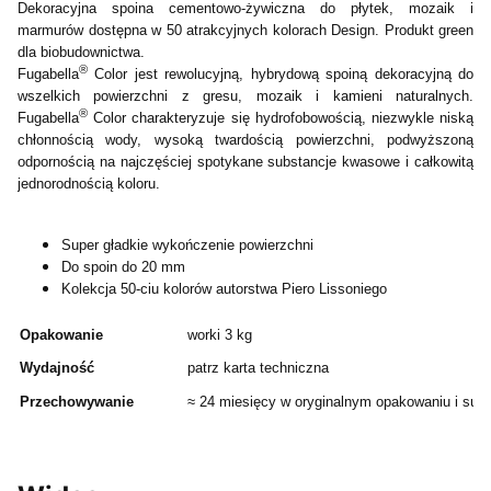
Dekoracyjna spoina cementowo‑żywiczna do płytek, mozaik i
marmurów dostępna w 50 atrakcyjnych kolorach Design. Produkt green
dla biobudownictwa.
®
Fugabella
Color jest rewolucyjną, hybrydową spoiną dekoracyjną do
wszelkich powierzchni z gresu, mozaik i kamieni naturalnych.
®
Fugabella
Color charakteryzuje się hydrofobowością, niezwykle niską
chłonnością wody, wysoką twardością powierzchni, podwyższoną
odpornością na najczęściej spotykane substancje kwasowe i całkowitą
jednorodnością koloru.
Super gładkie wykończenie powierzchni
Do spoin do 20 mm
Kolekcja 50‑ciu kolorów autorstwa Piero Lissoniego
Opakowanie
worki 3 kg
Wydajność
patrz karta techniczna
Przechowywanie
≈ 24 miesięcy w oryginalnym opakowaniu i suc