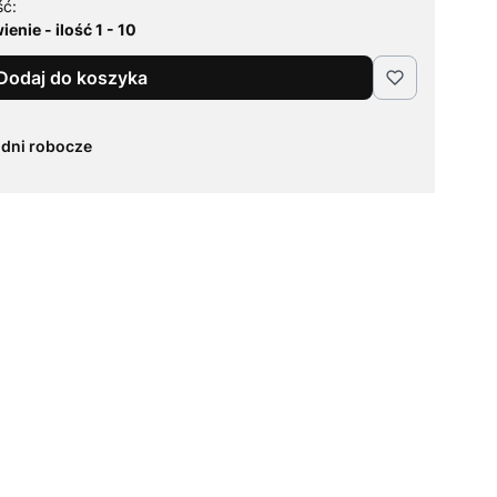
ść:
enie - ilość 1 - 10
Dodaj do koszyka
 dni robocze