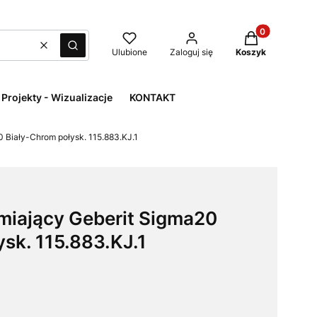
Produkty w kos
Wyczyść
Szukaj
Ulubione
Zaloguj się
Koszyk
Projekty - Wizualizacje
KONTAKT
 Biały-Chrom połysk. 115.883.KJ.1
miający Geberit Sigma20
sk. 115.883.KJ.1