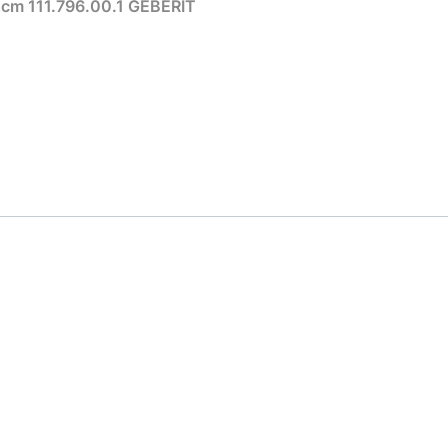
Stelaż do miski WC DUOFIX SIGMA Slim 8 cm 111.796.00.1 GEBERIT