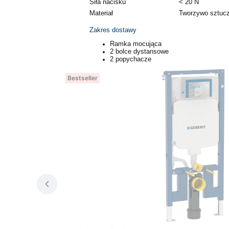
Siła nacisku
< 20 N
Materiał
Tworzywo sztuc
Zakres dostawy
Ramka mocująca
2 bolce dystansowe
2 popychacze
Bestseller