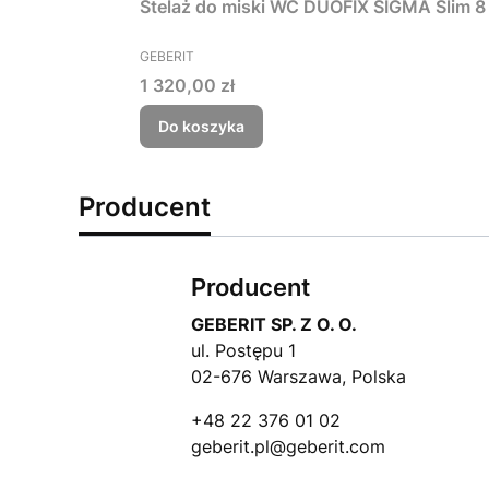
PRODUCENT
GEBERIT
Cena
1 320,00 zł
Do koszyka
Producent
Producent
GEBERIT SP. Z O. O.
ul. Postępu 1
02-676 Warszawa, Polska
+48 22 376 01 02
geberit.pl@geberit.com