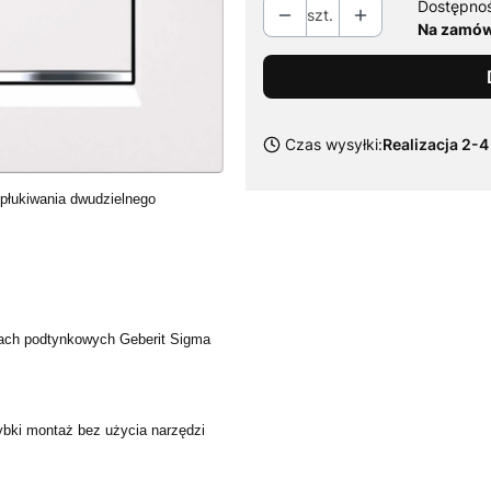
Dostępno
szt.
Na zamówi
Czas wysyłki:
Realizacja 2-4
płukiwania dwudzielnego
kach podtynkowych Geberit Sigma
bki montaż bez użycia narzędzi