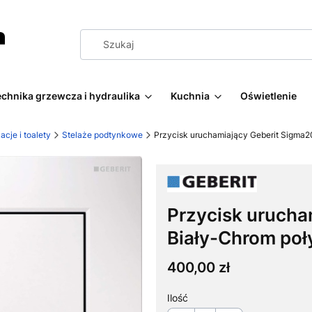
echnika grzewcza i hydraulika
Kuchnia
Oświetlenie
acje i toalety
Stelaże podtynkowe
Przycisk uruchamiający Geberit Sigma20
Przycisk urucha
Biały-Chrom poły
Cena
400,00 zł
Ilość