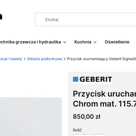
echnika grzewcza i hydraulika
Kuchnia
Oświetlenie
acje i toalety
Stelaże podtynkowe
Przycisk uruchamiający Geberit Sigma50
Przycisk urucha
Chrom mat. 115.
Cena
850,00 zł
Ilość