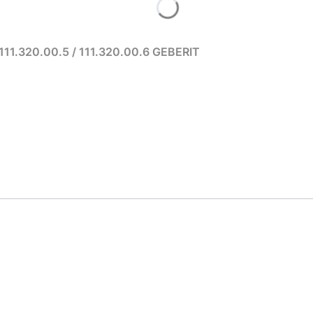
Stelaż Duofix do WC, Sigma 12 cm, H112. 111.320.00.5 / 111.320.00.6 GEBERIT