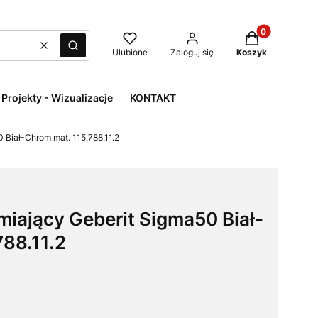
Produkty w kos
Wyczyść
Szukaj
Ulubione
Zaloguj się
Koszyk
Projekty - Wizualizacje
KONTAKT
 Biał-Chrom mat. 115.788.11.2
miający Geberit Sigma50 Biał-
788.11.2